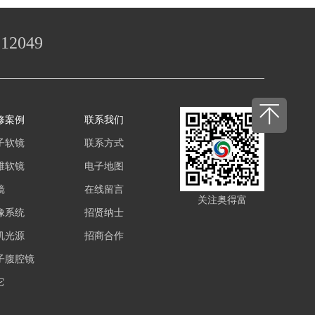
112049
修案例
联系我们
子软镜
联系方式
维软镜
电子地图
镜
在线留言
关注奥得富
像系统
招贤纳士
机光源
招商合作
子腹腔镜
它