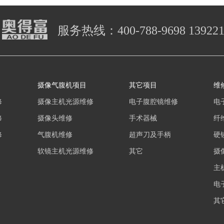
服务热线：
400-788-9698 13922
摄像气腹机项目
其它项目
维
修
摄像主机光源维修
电子腹腔镜维修
电
修
摄像头维修
手术器械
纤
修
气腹机维修
超声刀及手柄
硬
软镜主机光源维修
其它
摄
主
电
其