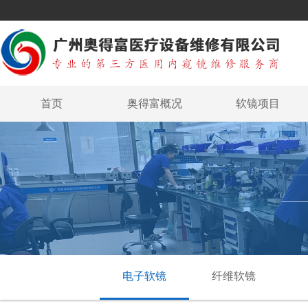
首页
奥得富概况
软镜项目
电子软镜
纤维软镜